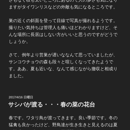
ますがタイワンリスなどの外敵も気になるところです。
巣の近くの斜面を登って目線で写真が撮れるようです。
撮りたい気持ちは管理人も痛いほどわかりますけど、そ
んな場所に長居はしない方がいいと思うのですがどうで
しょうか。
さて、例年より営巣が遅いななんて思っていましたが、
サンコウチョウの森も段々と喧しくなってきたようで
す。ああ、夏も近いな、なんて感じながら撤収と相成り
ました。
投
2017/4/16 日曜日
稿
サシバが渡る・・・春の菜の花台
日:
春です。ワタリ鳥が渡ってきます。良い季節です。冬の
猛禽も良かったけど、野鳥達が生き生きと見えるのは夏