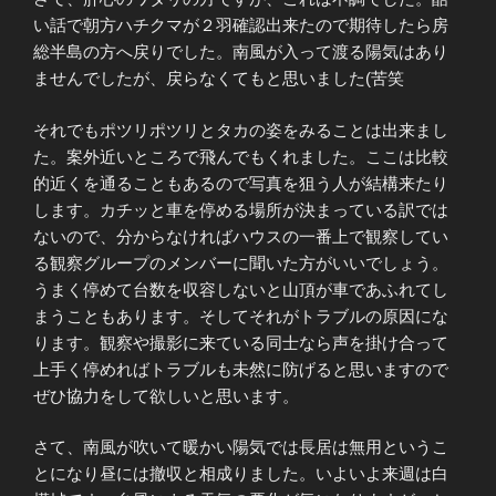
い話で朝方ハチクマが２羽確認出来たので期待したら房
総半島の方へ戻りでした。南風が入って渡る陽気はあり
ませんでしたが、戻らなくてもと思いました(苦笑
それでもポツリポツリとタカの姿をみることは出来まし
た。案外近いところで飛んでもくれました。ここは比較
的近くを通ることもあるので写真を狙う人が結構来たり
します。カチッと車を停める場所が決まっている訳では
ないので、分からなければハウスの一番上で観察してい
る観察グループのメンバーに聞いた方がいいでしょう。
うまく停めて台数を収容しないと山頂が車であふれてし
まうこともあります。そしてそれがトラブルの原因にな
ります。観察や撮影に来ている同士なら声を掛け合って
上手く停めればトラブルも未然に防げると思いますので
ぜひ協力をして欲しいと思います。
さて、南風が吹いて暖かい陽気では長居は無用というこ
とになり昼には撤収と相成りました。いよいよ来週は白