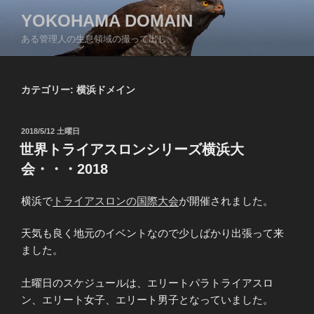
コ
YOKOHAMA DOMAIN
ン
ある管理人の生息領域の撮って出し
テ
ン
ツ
カテゴリー:
横浜ドメイン
へ
ス
キ
投
2018/5/12 土曜日
ッ
稿
世界トライアスロンシリーズ横浜大
日:
プ
会・・・2018
横浜で
トライアスロンの国際大会
が開催されました。
天気も良く地元のイベントなので少しばかり出張って来
ました。
土曜日のスケジュールは、エリートパラトライアスロ
ン、エリート女子、エリート男子となっていました。