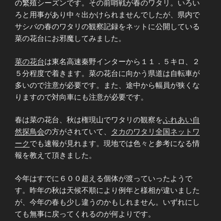
の繁殖シーズンです。その前哨戦が春のワタリ。いろい
ろと用事があり中々出かけられませんでしたが、県内で
サシバの春のワタリの観察記録をネットに公開している
菜の花台にお邪魔してみました。
菜の花台
は東名高速秦野インターから１１．５キロ、２
５分程度で着きます。菜の花台に向かう県道は自転車が
多いので注意が必要です。また、途中から幅員が狭くな
りますので対向車にも注意が必要です。
春は菜の花台、秋は権現山でワタリの観察を
ふれあい自
然探鳥会
の方がされていて、
タカのワタリ全国ネットワ
ーク
でも速報が見れます。現地では色々と参考になる情
報を教えて頂きました。
今年はすでに６００超える個体が渡っていったようで
す。昨年の秋は天候不順により例年と様相が違いました
が、今年の春も少し違うのかもしれません。いずれにし
ても無事に戻ってくれるのが何よりです。