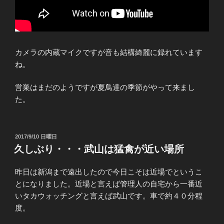
カメラの内蔵マイクですが音も結構綺麗に録れています
ね。
営巣はまだのようですが夏鳥達の季節がやって来まし
た。
投
2017/9/10 日曜日
稿
久しぶり・・・武山は猛禽が近い場所
日:
昨日は新潟まで遠出したので今日こそは近場でというこ
とになりました。近場と言えば管理人の自宅から一番近
いタカウォッチングと言えば武山です。車で約４０分程
度。