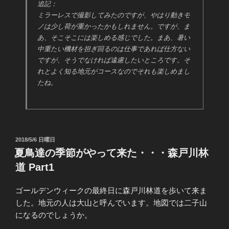
追記：
ミラーレスで撮影してみたのですが、やはり動きモ
ノは少し荷が重かったかもしれません。ですが、ま
あ、そこそこには楽しめる感じでした。まあ、暑い
中重たい機材を担ぎ回るのは仕事であれば仕方ない
ですが、そうでなければ遠慮したいところです。そ
れとよく知る地元がコースなのでそれも楽しめまし
たね。
投
2018/5/6 日曜日
稿
夏鳥達の季節がやって来た・・・森戸川林
日:
道 Part1
ゴールデンウィークの最終日に森戸川林道を歩いて来ま
した。地元の人は大山と呼んでいます。地図では二子山
になるのでしょうか。