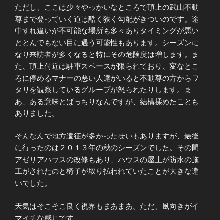
ただし、ここは少々やっかいなところで頂上の武山不動
尊まで登っていく道は酷く狭く勾配がきついのです。途
中すれ違いが不可能な場所も多々ありタイミングが悪い
ととんでもない目に遇う可能性もあります。シーズンに
なり来訪者が多くなると特にその危険度は増します。ま
た、頂上付近は駐車スペースが限られており、変なとこ
ろに停めるマナーの悪い人達がいると不動尊の方からワ
タリを観察しているグループが怒られたりします。ま
あ、ある意味とばっちりなんですが、結構揉めたことも
ありました。
そんなんで地方遠征が多かったせいもありますが、最後
に行ったのは２０１３年の秋のシーズンでした。その間
アゼリアハウスの改修もあり、ハウスの屋上が防水の施
工がされたのと椅子が取り払われていたことが大きな違
いでした。
天気はそこそこ良く視界もまあまあ。ただ、風向きがイ
マイチな感じです。