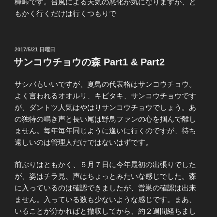
樺峠です。台風による天気の悪化が気になりますが、と
もかく行くだけは行くつもりで
投
2017/5/21 日曜日
稿
サンコウチョウの森 Part1 & Part2
日:
サシバもいいですが、夏鳥の代表格はサンコウチョウ。
よく言われるオオルリ、キビタキ、サンコウチョウです
が、ダントツ人気はやはりサンコウチョウでしょう。あ
の独特の鳴き声と長い尾は野鳥ファンの心を掴んで離し
ません。毎年毎年同じように逢いに行くのですが、待ち
遠しいのは管理人だけではないはずです。
前ぶりはともかく、５月７日に今年最初の出張りでした
が、姿はチラ見、声はちょっとみたいな感じでした。森
に入っているのは確認できましたが、営巣の確認は出来
ません。入っている数も少ないような感じです。まあ、
いることが分かればと撤収してから、約２週間経ちまし