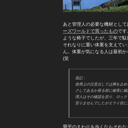
あと管理人の必要な機材として
ーズワールドで
買ったもの
です
ような椅子でしたが、三年で駄
それなりに重い体重を支えてい
ん。体重が気になる人は最初か
(笑
追記：
使用上の注意点しては脚を止め
クしてあるか座る前に確実に確
理人はその確認を怠り、ロック
至りませんでしたがエライ目に
畳平のまわりを歩くならそれな