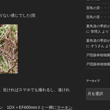
雷鳥の里・・・乗
りない感じでした(笑
雷鳥の里・・・乗
夏鳥達の季節が
に
管理人
より
夏鳥達の季節が
に
ぞうさん
よ
戸隠森林植物園 20
戸隠森林植物園 20
アーカイブ
。近ければスマホでも撮れるし、遠けれ
ア
ー
カ
イ
1DX + EF600mmⅡと一脚に
マーキン