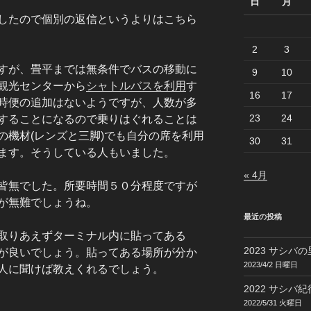
日
月
したので個別の返信というよりはこちら
2
3
すが、畳平までは無条件でバスの移動に
9
10
観光センターから
シャトルバスを利用
す
16
17
時便の追加はないようですが、人数が多
23
24
することになるので乗りはぐれることは
の機材(レンズと三脚)でも自分の席を利用
30
31
ます。そうしている人もいました。
« 4月
皆無でした。所要時間５０分程度ですが
が無難でしょうね。
最近の投稿
取りあえずターミナル内に貼ってある
2023 サシバの
が良いでしょう。貼ってある場所が分か
2023/4/2 日曜日
人に聞けば教えくれるでしょう。
2022 サシバ紀行
2022/5/31 火曜日