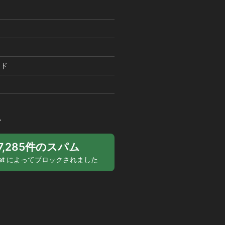
ード
ム
07,285件のスパム
et
によってブロックされました