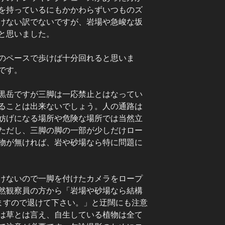
を持っているにもかかわらずいつものズ
けない訳でないですが、岩場や急峻な坂
と思いました。
のペースで歩けば十分回れると思いま
です。
黒岳ですが三脚は一応禁止とはなってい
ることは出来ないでしょう。人の通路は
妨げになる場所や危険な場所では当然立
ただし、三脚の脚の一部が少しだけロー
物が無ければ、岩や砂場なら特に問題に
けないので一脚を付けたカメラをロープ
然観察員の方から「岩場や砂場なら結構
いますので退けて下さい。」と迂闊にも注意
は草とは言え、自生している植物は全て