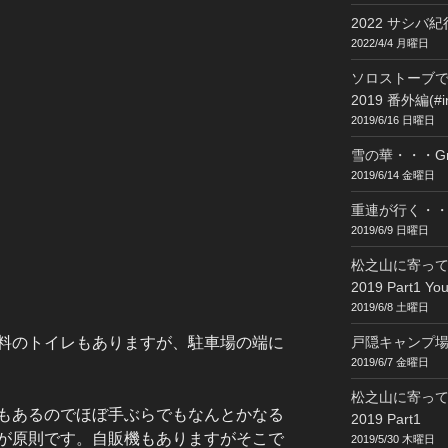
2022 サシバ紀行
2022/4/4 月曜日
ソロストーブ
2019 番外編(#in
2019/6/16 日曜日
雪の華・・・G
2019/6/14 金曜日
重連が行く・・・
2019/6/9 日曜日
松之山に寄っ
2019 Part1 Y
2019/6/8 土曜日
料のトイレもありますが、駐車場の端に
戸隠キャンプ場 2
2019/6/7 金曜日
松之山に寄っ
もあるのでほぼ手ぶらでもなんとかなる
2019 Part1
が原則です。自販機もありますがそこで
2019/5/30 木曜日