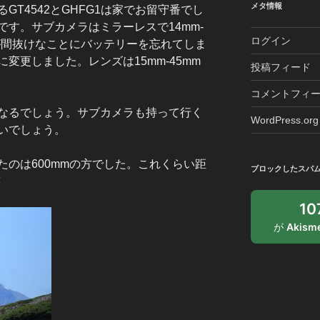
ブ
メタ情報
GT4542とGHFG1は家でお留守番でし
す。サブカメラはミラーレスで14mm-
ログイン
すが間抜けなことにバッテリーを忘れてしま
変更しました。レンズは15mm-45mm
投稿フィード
コメントフィ
なるでしょう。サブカメラも持って行く
WordPress.org
いでしょう。
たのは600mmの方でした。これくらい距
ブロックしたスパ
笑
1
が
Akism