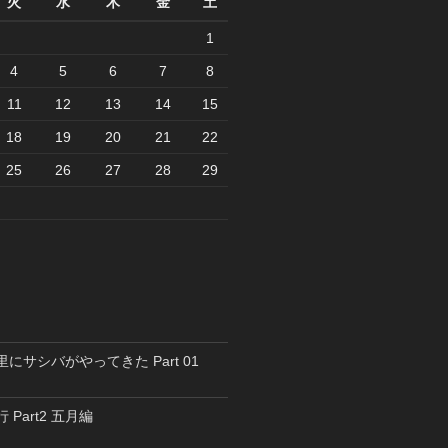
火
水
木
金
土
1
4
5
6
7
8
11
12
13
14
15
18
19
20
21
22
25
26
27
28
29
里にサシバがやってきた Part 01
 Part2 五月編