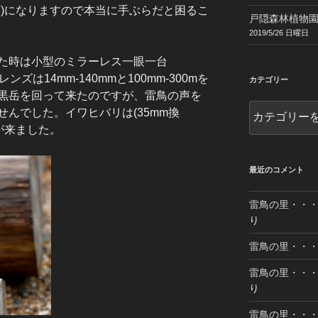
る)になりますので本当に手ぶらだと困るこ
戸隠森林植物園 2
2019/5/26 日曜日
た時は小型のミラーレス一眼一台
した。レンズは14mm-140mmと100mm-300mを
カテゴリー
黒岳を回って来たのですが、雷鳥の声を
カ
んでした。イワヒバリは(35mm換
テ
りが来ました。
ゴ
リ
ー
最近のコメント
雷鳥の里・・・乗
り
雷鳥の里・・・乗
雷鳥の里・・・乗
り
雷鳥の里・・・乗