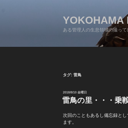
コ
ン
テ
YOKOHAMA 
ン
ある管理人の生息領域の撮って
ツ
へ
ス
キ
ッ
プ
タグ:
雷鳥
投
2018/8/10 金曜日
稿
雷鳥の里・・・乗鞍高
日:
次回のこともあるし備忘録とし
ます。