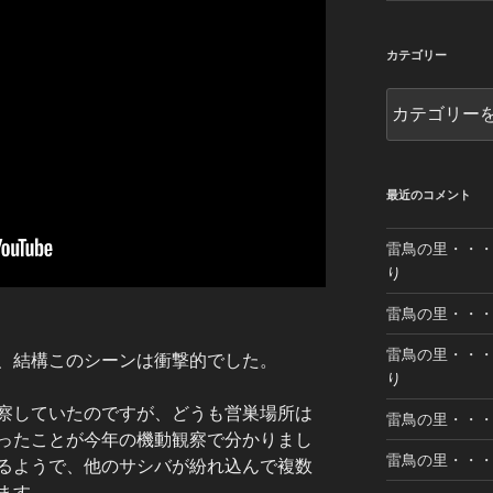
カテゴリー
カ
テ
ゴ
リ
ー
最近のコメント
雷鳥の里・・・乗
り
雷鳥の里・・・乗
雷鳥の里・・・乗
、結構このシーンは衝撃的でした。
り
察していたのですが、どうも営巣場所は
雷鳥の里・・・乗
ったことが今年の機動観察で分かりまし
雷鳥の里・・・乗
るようで、他のサシバが紛れ込んで複数
ます。