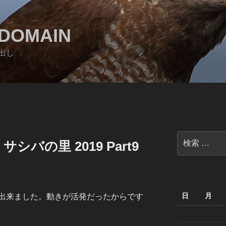
DOMAIN
出し
検
バの里 2019 Part9
索:
日
月
出来ました。動きが活発だったからです