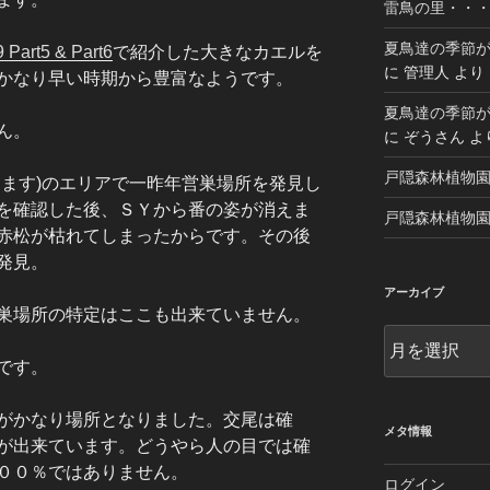
雷鳥の里・・・乗
夏鳥達の季節が
t5 & Part6
で紹介した大きなカエルを
に
管理人
より
かなり早い時期から豊富なようです。
夏鳥達の季節が
ん。
に
ぞうさん
よ
戸隠森林植物園 20
きます)のエリアで一昨年営巣場所を発見し
を確認した後、ＳＹから番の姿が消えま
戸隠森林植物園 20
赤松が枯れてしまったからです。その後
発見。
アーカイブ
巣場所の特定はここも出来ていません。
ア
ー
です。
カ
イ
がかなり場所となりました。交尾は確
ブ
メタ情報
が出来ています。どうやら人の目では確
００％ではありません。
ログイン