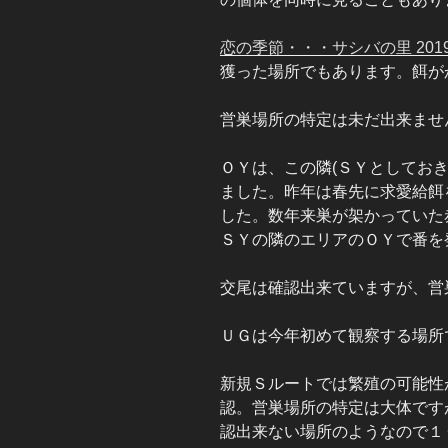
恋の季節・・・サシバの里 2019 Par
獲った場所でもあります。餌が
営巣場所の特定は未だ出来ませ
ＯＹは、この隣(ＳＹとしてお
ました。昨年は春先に求愛給餌
した。数年来巣が架かっていた
ＳＹの隣のエリアのＯＹで番を
交尾は確認出来ていますが、営
ＵＧは今年初めて観察する場所
新規Ｓルートでは繁殖の可能性
認。営巣場所の特定は大体です
認出来ない場所のようなので１