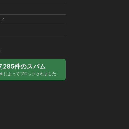
ード
ム
07,285件のスパム
et
によってブロックされました