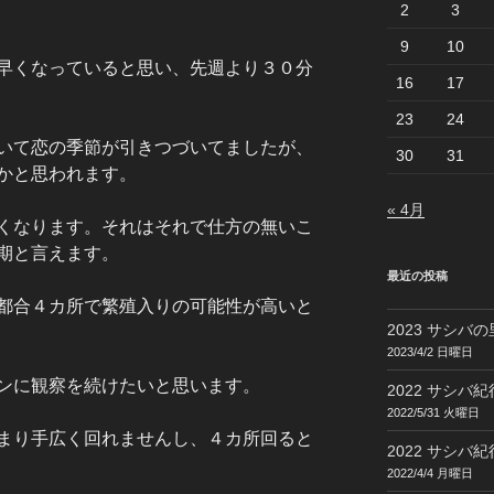
2
3
9
10
早くなっていると思い、先週より３０分
16
17
23
24
いて恋の季節が引きつづいてましたが、
30
31
かと思われます。
« 4月
くなります。それはそれで仕方の無いこ
期と言えます。
最近の投稿
都合４カ所で繁殖入りの可能性が高いと
2023 サシバの
2023/4/2 日曜日
ンに観察を続けたいと思います。
2022 サシバ紀行
2022/5/31 火曜日
まり手広く回れませんし、４カ所回ると
2022 サシバ紀行
2022/4/4 月曜日