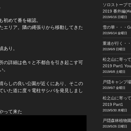
ソロストーブ
。
2019 番外編(#in
2019/6/16 日曜日
も初めて番を確認。
たエリア。隣の縄張りから移動してきた
雪の華・・・G
2019/6/14 金曜日
重連が行く・・・
績あり。
2019/6/9 日曜日
松之山に寄っ
所の詳細は色々と不都合を引き起こす可
2019 Part1 Y
い。
2019/6/8 土曜日
戸隠キャンプ場 2
晴らしの良い公園が近くにあり、そこの
2019/6/7 金曜日
ていた道に度々電柱サシバを発見しまし
松之山に寄っ
2019 Part1
2019/5/30 木曜日
やって来た
戸隠森林植物園 2
2019/5/26 日曜日